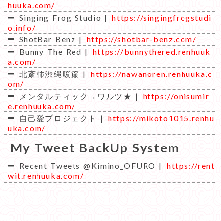
huuka.com/
Singing Frog Studio |
https://singingfrogstudi
o.info/
ShotBar Benz |
https://shotbar-benz.com/
Bunny The Red |
https://bunnythered.renhuuk
a.com/
北斎柿渋縄暖簾 |
https://nawanoren.renhuuka.c
om/
メンタルティック→ワルツ★ |
https://onisumir
e.renhuuka.com/
自己愛プロジェクト |
https://mikoto1015.renhu
uka.com/
My Tweet BackUp System
Recent Tweets @Kimino_OFURO |
https://rent
wit.renhuuka.com/