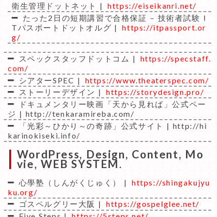
衛生管理ドットネット |
https://eiseikanri.net/
たった2日の短期講習で合格保証 – 技術者試験 I
Tパスポートドットオルグ |
https://itpassport.or
g/
スペックスタッフドットコム |
https://specstaff.
com/
シアターSPEC |
https://www.theaterspec.com/
ストーリーデザイン |
https://storydesign.pro/
ドキュメンタリー映画「天から見れば」公式ペー
ジ | http://tenkaramireba.com/
「光彩～ひかり～の奇跡」公式サイト | http://hi
karinokiseki.info/
WordPress, Design, Content, Mo
vie, WEB SYSTEM.
心學塾（しんがくじゅく） |
https://shingakujyu
ku.org/
ゴスペルグリー大阪 |
https://gospelglee.net/
Five Steps |
https://5steps.net/