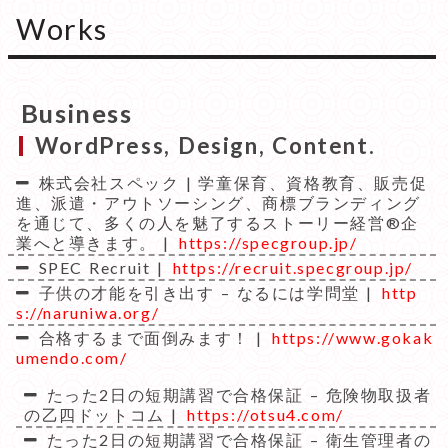
Works
Business
WordPress, Design, Content.
株式会社スペック | 学童保育、資格教育、販売促
進、派遣・アウトソーシング、商標ブランディング
を通じて、多くの人を魅了するストーリー経営®企
業へと導きます。 |
https://specgroup.jp/
SPEC Recruit |
https://recruit.specgroup.jp/
子供の才能を引き出す – なるには学問堂 |
http
s://naruniwa.org/
合格するまで面倒みます！ |
https://www.gokak
umendo.com/
たった2日の短期講習で合格保証 – 危険物取扱者
の乙四ドットコム |
https://otsu4.com/
たった2日の短期講習で合格保証 – 衛生管理者の